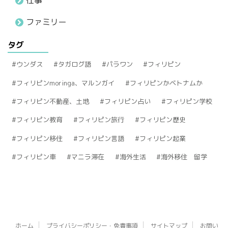
仕事
ファミリー
タグ
ウンダス
タガログ語
パラワン
フィリピン
フィリピンmoringa、マルンガイ
フィリピンかベトナムか
フィリピン不動産、土地
フィリピン占い
フィリピン学校
フィリピン教育
フィリピン旅行
フィリピン歴史
フィリピン移住
フィリピン言語
フィリピン起業
フィリピン車
マニラ滞在
海外生活
海外移住 留学
ホーム
プライバシーポリシー・免責事項
サイトマップ
お問い