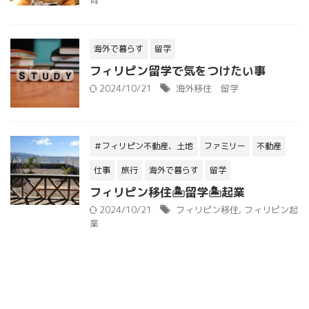
育
海外で暮らす
留学
フィリピン留学で気をつけたい事
2024/10/21
海外移住 留学
＃フィリピン不動産、土地
ファミリー
不動産
仕事
旅行
海外で暮らす
留学
フィリピン移住🏝留学🏝起業
2024/10/21
フィリピン移住
,
フィリピン起
業