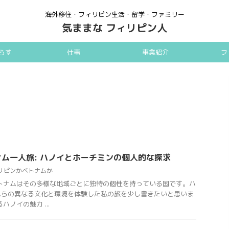
海外移住・フィリピン生活・留学・ファミリー
気ままな フィリピン人
らす
仕事
事業紹介
フ
ム一人旅: ハノイとホーチミンの個人的な探求
リピンかベトナムか
トナムはその多様な地域ごとに独特の個性を持っている国です。ハ
れらの異なる文化と環境を体験した私の旅を少し書きたいと思いま
ノイの魅力 ...