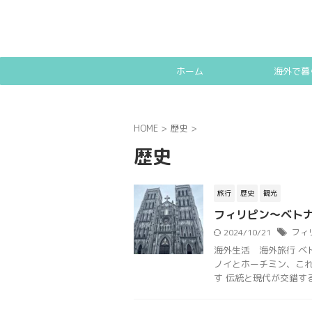
ホーム
海外で暮
HOME
>
歴史
>
歴史
旅行
歴史
観光
フィリピン〜ベトナ
2024/10/21
フィ
海外生活 海外旅行 ベ
ノイとホーチミン、こ
す 伝統と現代が交錯するハ