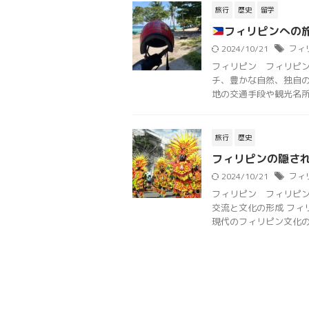
旅行
歴史
留学
フィリピンへの
2024/10/21
フィ
フィリピン フィリピン
チ、豊かな自然、独自
地の交通手段や観光名所へ
旅行
歴史
フィリピンの隠され
2024/10/21
フィ
フィリピン フィリピン
交流と文化の形成 フィ
現代のフィリピン文化の形