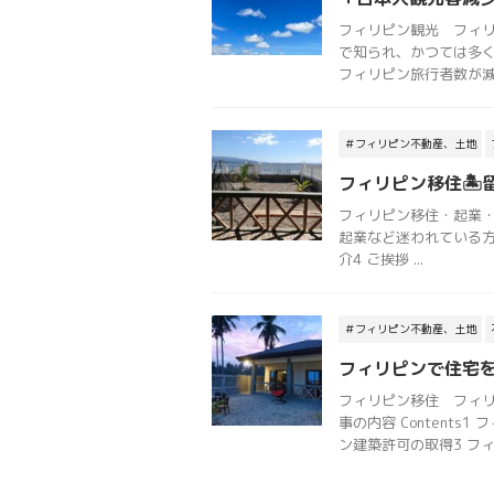
フィリピン観光 フィリピ
で知られ、かつては多
フィリピン旅行者数が減少傾
＃フィリピン不動産、土地
フィリピン移住🏝
フィリピン移住・起業・不
起業など迷われている方
介4 ご挨拶 ...
＃フィリピン不動産、土地
フィリピンで住宅を建
フィリピン移住 フィリ
事の内容 Content
ン建築許可の取得3 フィリ 