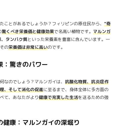
たことがあるでしょうか？フィリピンの原住民から、
"奇
の
驚くべき栄養価と健康効果
で名高い植物です。
マルンガ
鉄、タンパク質
といった栄養素を豊富に含んでいます。一
その
栄養価は非常に高い
のです。
効果：驚きのパワー
何なのでしょう？マルンガイは、
抗酸化物質、抗炎症作
理、そして消化の促進
に至るまで、身体全体に多方面の
べて、あなたがより
健康で充実した生活
を送るための強
管の健康：マルンガイの深堀り