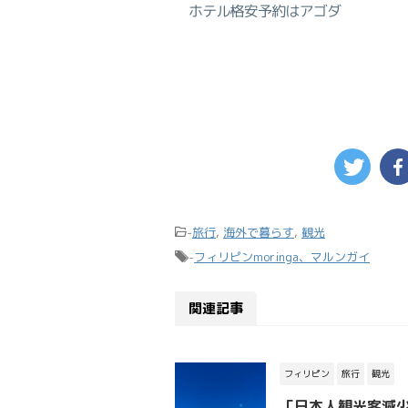
-
旅行
,
海外で暮らす
,
観光
-
フィリピンmoringa、マルンガイ
関連記事
フィリピン
旅行
観光
「日本人観光客減