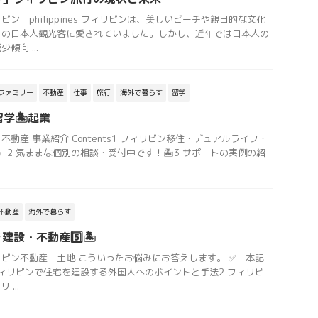
ン philippines フィリピンは、美しいビーチや親日的な文化
くの日本人観光客に愛されていました。しかし、近年では日本人の
向 ...
ファミリー
不動産
仕事
旅行
海外で暮らす
留学
留学🏝起業
動産 事業紹介 Contents1 フィリピン移住・デュアルライフ・
 2 気ままな個別の相談・受付中です！🏝3 サポートの実例の紹
不動産
海外で暮らす
設・不動産5️⃣🏝
ピン不動産 土地 こういったお悩みにお答えします。 ✅ 本記
s1 フィリピンで住宅を建設する外国人へのポイントと手法2 フィリピ
...