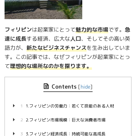
フィリピン
は起業家にとって
魅力的な市場
です。
急
速に成長
する経済、広大な
人口
、そしてその高い英
語力が、
新たな
ビジネス
チャンス
を生み出していま
す。この記事では、なぜフィリピンが起業家にとっ
て
理想的な場所なのかを探ります。
Contents
[
hide
]
1
1.フィリピンの労働力：若くて技能のある人材
2
2.フィリピン市場規模：巨大な消費者市場
3
3.フィリピン経済成長：持続可能な高成長